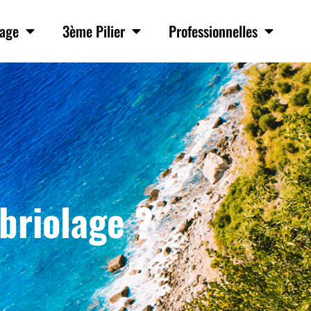
age
3ème Pilier
Professionnelles
briolage ?